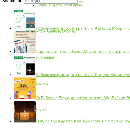
Search for:
Σειρά «Οι φίλοι μας οι άγιοι»
Ραδιοφωνική εκπομπή με την κ. Κατερίνα Μουρίκη 
Διηγήματα – Αληθινές Ιστορίες
Παρουσίαση του βιβλίου «Μανιάτισσες, η μάχη του
Εθνικά – Ιστορικά
Ραδιοφωνική εκπομπή με τον κ. Ραφαήλ Χρυσανθό
Εκπαιδευτικά
Οι Εκδόσεις Εαρ συμμετέχουμε στην 38η Εκθεση Βι
Εορτολογικά
Ο Αγιος της Αφρικής που εξακολουθεί να φωτίζει κα