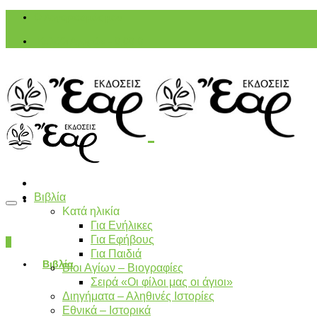
Ο Λογαριασμός μου
Καλάθι Αγορών
-
0,00
€
Βιβλία
Κατά ηλικία
Για Ενήλικες
Για Εφήβους
0
Για Παιδιά
Βιβλία
Βίοι Αγίων – Βιογραφίες
Σειρά «Οι φίλοι μας οι άγιοι»
Διηγήματα – Αληθινές Ιστορίες
Εθνικά – Ιστορικά