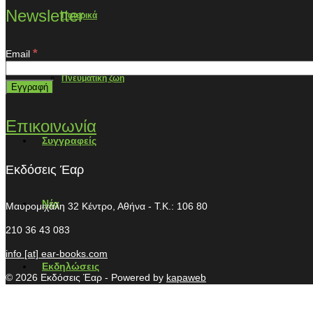
Newsletter
Πατερικά
*
Email
Πνευματική ζωή
Επικοινωνία
Συγγραφείς
Εκδόσεις Έαρ
Νέα
Μαυρομιχάλη 32
Κέντρο, Αθήνα - T.K.: 106 80
210 36 43 083
info [at] ear-books.com
Εκδηλώσεις
© 2026 Εκδόσεις Έαρ - Powered by
kapaweb