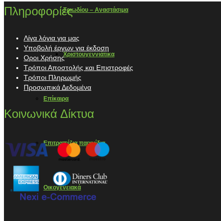
Πληροφορίες
Τριωδίου – Αναστάσιμα
Λίγα λόγια για μας
Υποβολή έργων για έκδοση
Χριστουγεννιάτικα
Οροι Χρήσης
Τρόποι Αποστολής και Επιστροφές
Τρόποι Πληρωμής
Προσωπικά Δεδομένα
Επίκαιρα
Κοινωνικά Δίκτυα
Επιτραπέζια παιχνίδια
Οικογενειακά