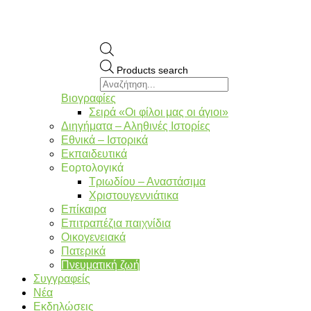
Products search
Βιογραφίες
Σειρά «Οι φίλοι μας οι άγιοι»
Διηγήματα – Αληθινές Ιστορίες
Εθνικά – Ιστορικά
Εκπαιδευτικά
Εορτολογικά
Τριωδίου – Αναστάσιμα
Χριστουγεννιάτικα
Επίκαιρα
Επιτραπέζια παιχνίδια
Οικογενειακά
Πατερικά
Πνευματική ζωή
Συγγραφείς
Νέα
Εκδηλώσεις