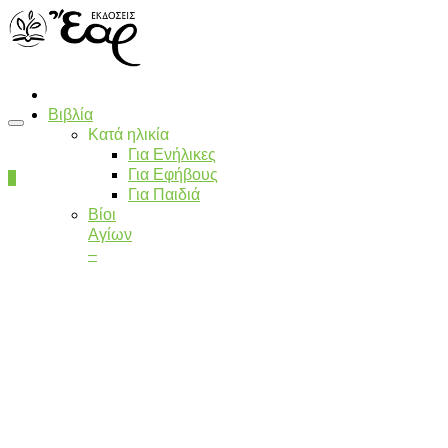
Βιβλία
Κατά ηλικία
Για Ενήλικες
Για Εφήβους
0
Για Παιδιά
Βίοι
Αγίων
–