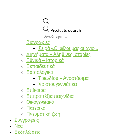
Products search
Βιογραφίες
Σειρά «Οι φίλοι μας οι άγιοι»
Διηγήματα – Αληθινές Ιστορίες
Εθνικά – Ιστορικά
Εκπαιδευτικά
Εορτολογικά
Τριωδίου – Αναστάσιμα
Χριστουγεννιάτικα
Επίκαιρα
Επιτραπέζια παιχνίδια
Οικογενειακά
Πατερικά
Πνευματική ζωή
Συγγραφείς
Νέα
Εκδηλώσεις