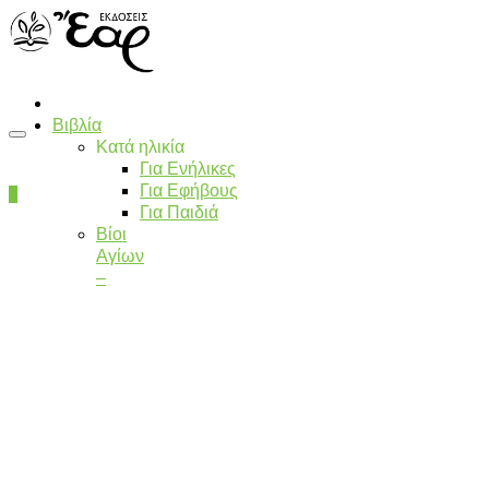
Βιβλία
Κατά ηλικία
Για Ενήλικες
Για Εφήβους
0
Για Παιδιά
Βίοι
Αγίων
–