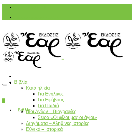
Ο Λογαριασμός μου
Καλάθι Αγορών
-
0,00
€
Βιβλία
Κατά ηλικία
Για Ενήλικες
Για Εφήβους
0
Για Παιδιά
Βιβλία
Βίοι Αγίων – Βιογραφίες
Σειρά «Οι φίλοι μας οι άγιοι»
Διηγήματα – Αληθινές Ιστορίες
Εθνικά – Ιστορικά