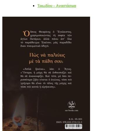
Τριωδίου – Αναστάσιμα
Χριστουγεννιάτικα
Επίκαιρα
Επιτραπέζια παιχνίδια
Οικογενειακά