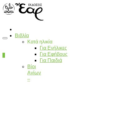
Βιβλία
Κατά ηλικία
Για Ενήλικες
Για Εφήβους
0
Για Παιδιά
Βίοι
Αγίων
–