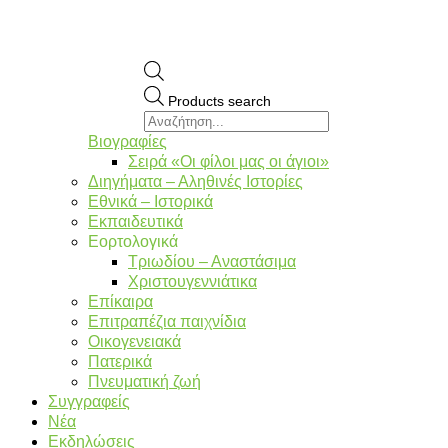
Products search
Βιογραφίες
Σειρά «Οι φίλοι μας οι άγιοι»
Διηγήματα – Αληθινές Ιστορίες
Εθνικά – Ιστορικά
Εκπαιδευτικά
Εορτολογικά
Τριωδίου – Αναστάσιμα
Χριστουγεννιάτικα
Επίκαιρα
Επιτραπέζια παιχνίδια
Οικογενειακά
Πατερικά
Πνευματική ζωή
Συγγραφείς
Νέα
Εκδηλώσεις