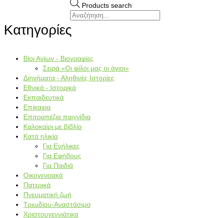
Products search
Κατηγορίες
Βίοι Αγίων - Βιογραφίες
Σειρά «Οι φίλοι μας οι άγιοι»
Διηγήματα - Αληθινές Ιστορίες
Εθνικά - Ιστορικά
Εκπαιδευτικά
Επίκαιρα
Επιτραπέζια παιχνίδια
Καλοκαίρι με βιβλίο
Κατά ηλικία
Για Ενήλικες
Για Εφήβους
Για Παιδιά
Οικογενειακά
Πατερικά
Πνευματική ζωή
Τριωδίου-Αναστάσιμα
Χριστουγεννιάτικα