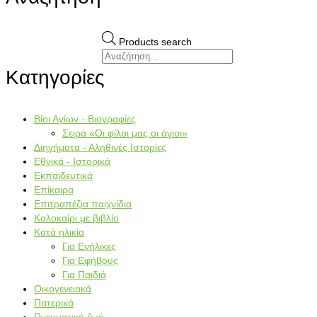
Products search
Κατηγορίες
Βίοι Αγίων - Βιογραφίες
Σειρά «Οι φίλοι μας οι άγιοι»
Διηγήματα - Αληθινές Ιστορίες
Εθνικά - Ιστορικά
Εκπαιδευτικά
Επίκαιρα
Επιτραπέζια παιχνίδια
Καλοκαίρι με βιβλίο
Κατά ηλικία
Για Ενήλικες
Για Εφήβους
Για Παιδιά
Οικογενειακά
Πατερικά
Πνευματική ζωή