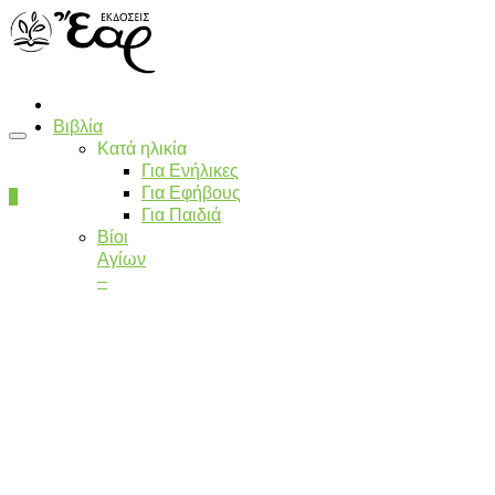
Βιβλία
Κατά ηλικία
Για Ενήλικες
Για Εφήβους
0
Για Παιδιά
Βίοι
Αγίων
–