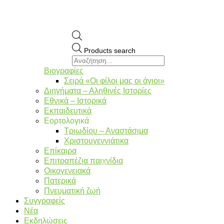
Products search
Βιογραφίες
Σειρά «Οι φίλοι μας οι άγιοι»
Διηγήματα – Αληθινές Ιστορίες
Εθνικά – Ιστορικά
Εκπαιδευτικά
Εορτολογικά
Τριωδίου – Αναστάσιμα
Χριστουγεννιάτικα
Επίκαιρα
Επιτραπέζια παιχνίδια
Οικογενειακά
Πατερικά
Πνευματική ζωή
Συγγραφείς
Νέα
Εκδηλώσεις