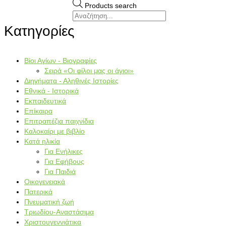
Products search
Κατηγορίες
Βίοι Αγίων - Βιογραφίες
Σειρά «Οι φίλοι μας οι άγιοι»
Διηγήματα - Αληθινές Ιστορίες
Εθνικά - Ιστορικά
Εκπαιδευτικά
Επίκαιρα
Επιτραπέζια παιχνίδια
Καλοκαίρι με βιβλίο
Κατά ηλικία
Για Ενήλικες
Για Εφήβους
Για Παιδιά
Οικογενειακά
Πατερικά
Πνευματική ζωή
Τριωδίου-Αναστάσιμα
Χριστουγεννιάτικα