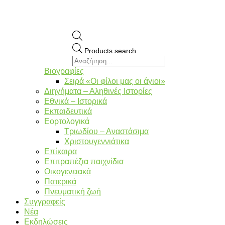
Products search
Βιογραφίες
Σειρά «Οι φίλοι μας οι άγιοι»
Διηγήματα – Αληθινές Ιστορίες
Εθνικά – Ιστορικά
Εκπαιδευτικά
Εορτολογικά
Τριωδίου – Αναστάσιμα
Χριστουγεννιάτικα
Επίκαιρα
Επιτραπέζια παιχνίδια
Οικογενειακά
Πατερικά
Πνευματική ζωή
Συγγραφείς
Νέα
Εκδηλώσεις