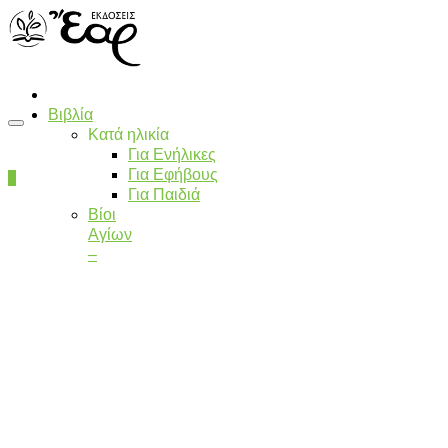
Βιβλία
Κατά ηλικία
Για Ενήλικες
Για Εφήβους
0
Για Παιδιά
Βίοι
Αγίων
–