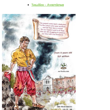
Τριωδίου – Αναστάσιμα
Χριστουγεννιάτικα
Επίκαιρα
Επιτραπέζια παιχνίδια
Οικογενειακά