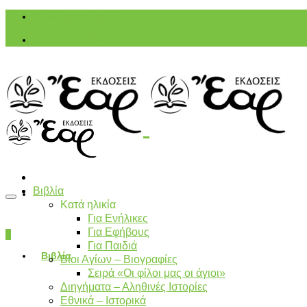
Ο Λογαριασμός μου
Καλάθι Αγορών
-
0,00
€
Βιβλία
Κατά ηλικία
Για Ενήλικες
Για Εφήβους
0
Για Παιδιά
Βιβλία
Βίοι Αγίων – Βιογραφίες
Σειρά «Οι φίλοι μας οι άγιοι»
Διηγήματα – Αληθινές Ιστορίες
Εθνικά – Ιστορικά