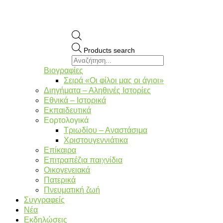
Products search
Βιογραφίες
Σειρά «Οι φίλοι μας οι άγιοι»
Διηγήματα – Αληθινές Ιστορίες
Εθνικά – Ιστορικά
Εκπαιδευτικά
Εορτολογικά
Τριωδίου – Αναστάσιμα
Χριστουγεννιάτικα
Επίκαιρα
Επιτραπέζια παιχνίδια
Οικογενειακά
Πατερικά
Πνευματική ζωή
Συγγραφείς
Νέα
Εκδηλώσεις