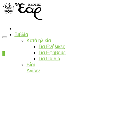
Βιβλία
Κατά ηλικία
Για Ενήλικες
Για Εφήβους
0
Για Παιδιά
Βίοι
Αγίων
–