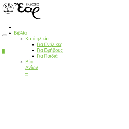
Βιβλία
Κατά ηλικία
Για Ενήλικες
Για Εφήβους
0
Για Παιδιά
Βίοι
Αγίων
–