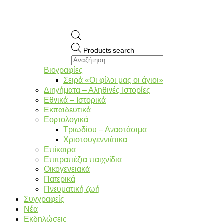
Products search
Βιογραφίες
Σειρά «Οι φίλοι μας οι άγιοι»
Διηγήματα – Αληθινές Ιστορίες
Εθνικά – Ιστορικά
Εκπαιδευτικά
Εορτολογικά
Τριωδίου – Αναστάσιμα
Χριστουγεννιάτικα
Επίκαιρα
Επιτραπέζια παιχνίδια
Οικογενειακά
Πατερικά
Πνευματική ζωή
Συγγραφείς
Νέα
Εκδηλώσεις