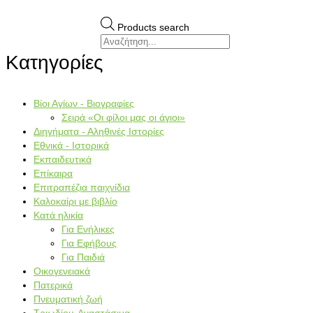
Products search
Κατηγορίες
Βίοι Αγίων - Βιογραφίες
Σειρά «Οι φίλοι μας οι άγιοι»
Διηγήματα - Αληθινές Ιστορίες
Εθνικά - Ιστορικά
Εκπαιδευτικά
Επίκαιρα
Επιτραπέζια παιχνίδια
Καλοκαίρι με βιβλίο
Κατά ηλικία
Για Ενήλικες
Για Εφήβους
Για Παιδιά
Οικογενειακά
Πατερικά
Πνευματική ζωή
Τριωδίου-Αναστάσιμα