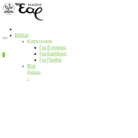
Βιβλία
Κατά ηλικία
Για Ενήλικες
Για Εφήβους
0
Για Παιδιά
Βίοι
Αγίων
–