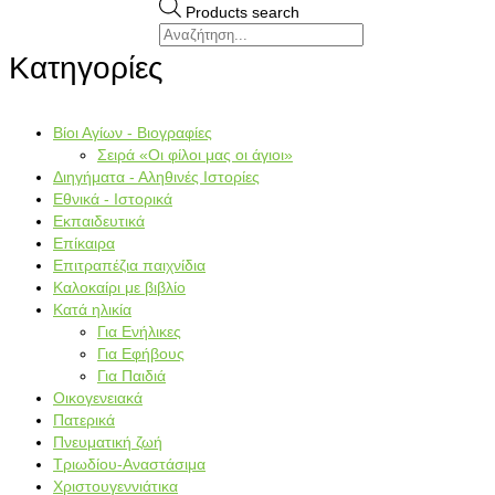
Products search
Κατηγορίες
Βίοι Αγίων - Βιογραφίες
Σειρά «Οι φίλοι μας οι άγιοι»
Διηγήματα - Αληθινές Ιστορίες
Εθνικά - Ιστορικά
Εκπαιδευτικά
Επίκαιρα
Επιτραπέζια παιχνίδια
Καλοκαίρι με βιβλίο
Κατά ηλικία
Για Ενήλικες
Για Εφήβους
Για Παιδιά
Οικογενειακά
Πατερικά
Πνευματική ζωή
Τριωδίου-Αναστάσιμα
Χριστουγεννιάτικα