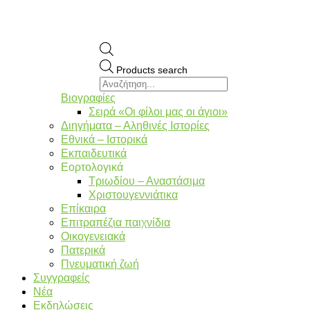
Products search
Βιογραφίες
Σειρά «Οι φίλοι μας οι άγιοι»
Διηγήματα – Αληθινές Ιστορίες
Εθνικά – Ιστορικά
Εκπαιδευτικά
Εορτολογικά
Τριωδίου – Αναστάσιμα
Χριστουγεννιάτικα
Επίκαιρα
Επιτραπέζια παιχνίδια
Οικογενειακά
Πατερικά
Πνευματική ζωή
Συγγραφείς
Νέα
Εκδηλώσεις