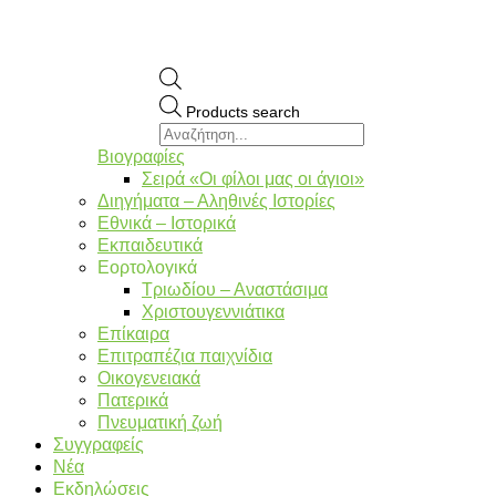
Products search
Βιογραφίες
Σειρά «Οι φίλοι μας οι άγιοι»
Διηγήματα – Αληθινές Ιστορίες
Εθνικά – Ιστορικά
Εκπαιδευτικά
Εορτολογικά
Τριωδίου – Αναστάσιμα
Χριστουγεννιάτικα
Επίκαιρα
Επιτραπέζια παιχνίδια
Οικογενειακά
Πατερικά
Πνευματική ζωή
Συγγραφείς
Νέα
Εκδηλώσεις