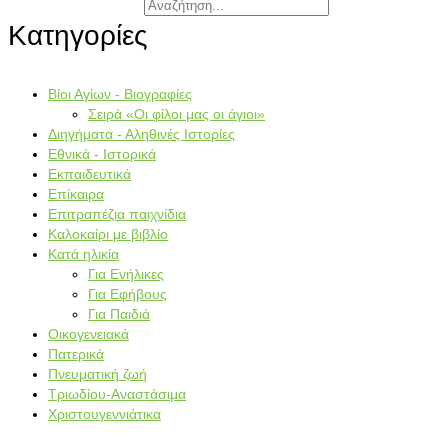
Κατηγορίες
Βίοι Αγίων - Βιογραφίες
Σειρά «Οι φίλοι μας οι άγιοι»
Διηγήματα - Αληθινές Ιστορίες
Εθνικά - Ιστορικά
Εκπαιδευτικά
Επίκαιρα
Επιτραπέζια παιχνίδια
Καλοκαίρι με βιβλίο
Κατά ηλικία
Για Ενήλικες
Για Εφήβους
Για Παιδιά
Οικογενειακά
Πατερικά
Πνευματική ζωή
Τριωδίου-Αναστάσιμα
Χριστουγεννιάτικα