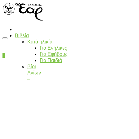
Βιβλία
Κατά ηλικία
Για Ενήλικες
Για Εφήβους
0
Για Παιδιά
Βίοι
Αγίων
–