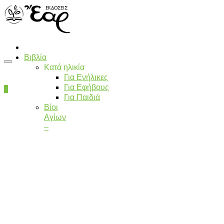
Βιβλία
Κατά ηλικία
Για Ενήλικες
Για Εφήβους
0
Για Παιδιά
Βίοι
Αγίων
–