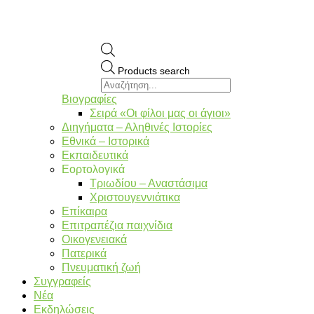
Products search
Βιογραφίες
Σειρά «Οι φίλοι μας οι άγιοι»
Διηγήματα – Αληθινές Ιστορίες
Εθνικά – Ιστορικά
Εκπαιδευτικά
Εορτολογικά
Τριωδίου – Αναστάσιμα
Χριστουγεννιάτικα
Επίκαιρα
Επιτραπέζια παιχνίδια
Οικογενειακά
Πατερικά
Πνευματική ζωή
Συγγραφείς
Νέα
Εκδηλώσεις