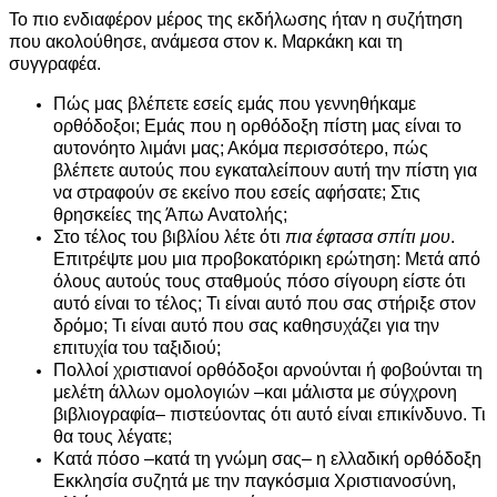
Το πιο ενδιαφέρον μέρος της εκδήλωσης ήταν η συζήτηση
που ακολούθησε, ανάμεσα στον κ. Μαρκάκη και τη
συγγραφέα.
Πώς μας βλέπετε εσείς εμάς που γεννηθήκαμε
ορθόδοξοι; Εμάς που η ορθόδοξη πίστη μας είναι το
αυτονόητο λιμάνι μας; Ακόμα περισσότερο, πώς
βλέπετε αυτούς που εγκαταλείπουν αυτή την πίστη για
να στραφούν σε εκείνο που εσείς αφήσατε; Στις
θρησκείες της Άπω Ανατολής;
Στο τέλος του βιβλίου λέτε ότι
πια έφτασα σπίτι μου
.
Επιτρέψτε μου μια προβοκατόρικη ερώτηση: Μετά από
όλους αυτούς τους σταθμούς πόσο σίγουρη είστε ότι
αυτό είναι το τέλος; Τι είναι αυτό που σας στήριξε στον
δρόμο; Τι είναι αυτό που σας καθησυχάζει για την
επιτυχία του ταξιδιού;
Πολλοί χριστιανοί ορθόδοξοι αρνούνται ή φοβούνται τη
μελέτη άλλων ομολογιών –και μάλιστα με σύγχρονη
βιβλιογραφία– πιστεύοντας ότι αυτό είναι επικίνδυνο. Τι
θα τους λέγατε;
Κατά πόσο –κατά τη γνώμη σας– η ελλαδική ορθόδοξη
Εκκλησία συζητά με την παγκόσμια Χριστιανοσύνη,