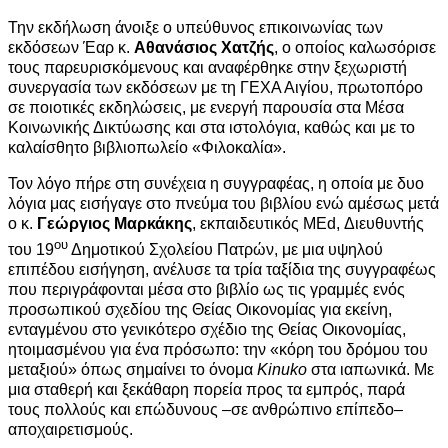
Την εκδήλωση άνοιξε ο υπεύθυνος επικοινωνίας των
εκδόσεων Έαρ κ.
Αθανάσιος Χατζής
, ο οποίος καλωσόρισε
τους παρευρισκόμενους και αναφέρθηκε στην ξεχωριστή
συνεργασία των εκδόσεων με τη ΓΕΧΑ Αιγίου, πρωτοπόρο
σε ποιοτικές εκδηλώσεις, με ενεργή παρουσία στα Μέσα
Κοινωνικής Δικτύωσης και στα ιστολόγια, καθώς και με το
καλαίσθητο βιβλιοπωλείο «Φιλοκαλία».
Τον λόγο πήρε στη συνέχεια η συγγραφέας, η οποία με δυο
λόγια μας εισήγαγε στο πνεύμα του βιβλίου ενώ αμέσως μετά
ο κ.
Γεώργιος Μαρκάκης
, εκπαιδευτικός MEd, Διευθυντής
ου
του 19
Δημοτικού Σχολείου Πατρών, με μια υψηλού
επιπέδου εισήγηση, ανέλυσε τα τρία ταξίδια της συγγραφέως
που περιγράφονται μέσα στο βιβλίο ως τις γραμμές ενός
προσωπικού σχεδίου της Θείας Οικονομίας για εκείνη,
ενταγμένου στο γενικότερο σχέδιο της Θείας Οικονομίας,
ητοιμασμένου για ένα πρόσωπο: την «κόρη του δρόμου του
μεταξιού» όπως σημαίνει το όνομα
Kinuko
στα ιαπωνικά. Με
μια σταθερή και ξεκάθαρη πορεία προς τα εμπρός, παρά
τους πολλούς και επώδυνους –σε ανθρώπινο επίπεδο–
αποχαιρετισμούς.