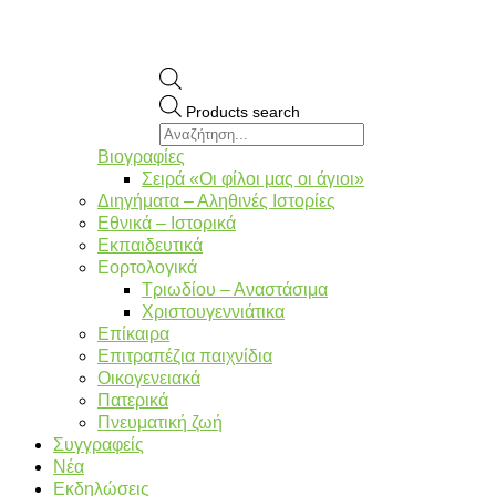
Products search
Βιογραφίες
Σειρά «Οι φίλοι μας οι άγιοι»
Διηγήματα – Αληθινές Ιστορίες
Εθνικά – Ιστορικά
Εκπαιδευτικά
Εορτολογικά
Τριωδίου – Αναστάσιμα
Χριστουγεννιάτικα
Επίκαιρα
Επιτραπέζια παιχνίδια
Οικογενειακά
Πατερικά
Πνευματική ζωή
Συγγραφείς
Νέα
Εκδηλώσεις