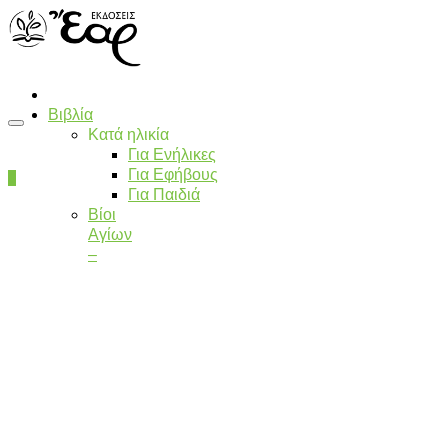
Βιβλία
Κατά ηλικία
Για Ενήλικες
Για Εφήβους
0
Για Παιδιά
Βίοι
Αγίων
–