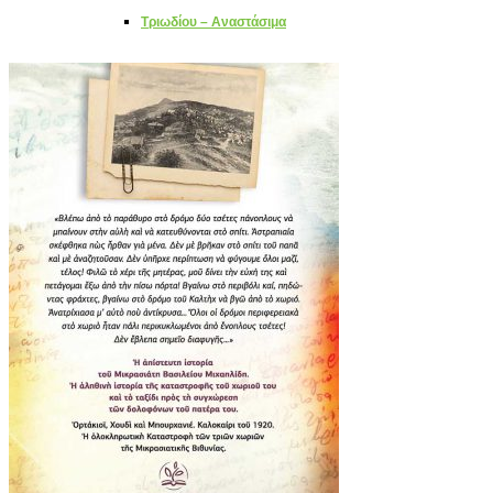
Τριωδίου – Αναστάσιμα
Χριστουγεννιάτικα
Επίκαιρα
Επιτραπέζια παιχνίδια
Οικογενειακά