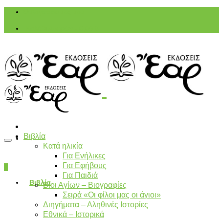
Ο Λογαριασμός μου
Καλάθι Αγορών
-
0,00
€
Βιβλία
Κατά ηλικία
Για Ενήλικες
Για Εφήβους
0
Για Παιδιά
Βιβλία
Βίοι Αγίων – Βιογραφίες
Σειρά «Οι φίλοι μας οι άγιοι»
Διηγήματα – Αληθινές Ιστορίες
Εθνικά – Ιστορικά