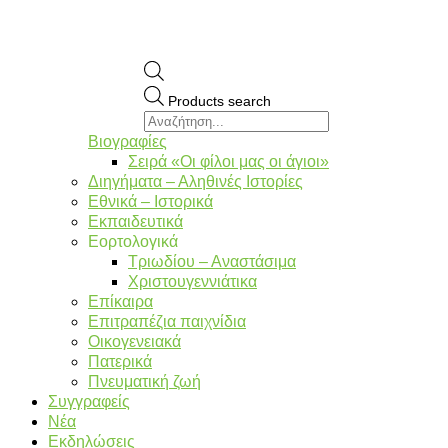
Products search
Βιογραφίες
Σειρά «Οι φίλοι μας οι άγιοι»
Διηγήματα – Αληθινές Ιστορίες
Εθνικά – Ιστορικά
Εκπαιδευτικά
Εορτολογικά
Τριωδίου – Αναστάσιμα
Χριστουγεννιάτικα
Επίκαιρα
Επιτραπέζια παιχνίδια
Οικογενειακά
Πατερικά
Πνευματική ζωή
Συγγραφείς
Νέα
Εκδηλώσεις