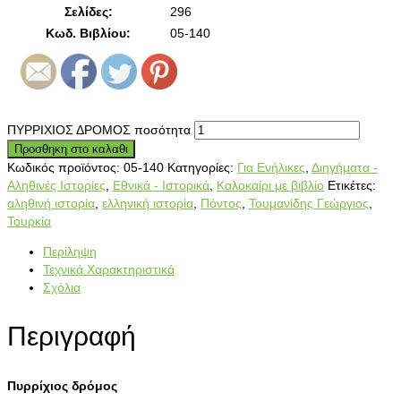
Σελίδες:
296
Κωδ. Βιβλίου:
05-140
ΠΥΡΡΙΧΙΟΣ ΔΡΟΜΟΣ ποσότητα
Προσθηκη στο καλαθι
Κωδικός προϊόντος:
05-140
Κατηγορίες:
Για Ενήλικες
,
Διηγήματα -
Αληθινές Ιστορίες
,
Εθνικά - Ιστορικά
,
Καλοκαίρι με βιβλίο
Ετικέτες:
αληθινή ιστορία
,
ελληνική ιστορία
,
Πόντος
,
Τουμανίδης Γεώργιος
,
Τουρκία
Περίληψη
Τεχνικά Χαρακτηριστικά
Σχόλια
Περιγραφή
Πυρρίχιος δρόμος