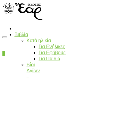
Βιβλία
Κατά ηλικία
Για Ενήλικες
Για Εφήβους
0
Για Παιδιά
Βίοι
Αγίων
–