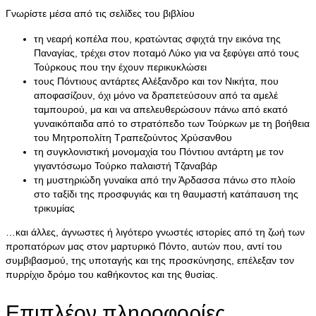
Γνωρίστε μέσα από τις σελίδες του βιβλίου
τη νεαρή κοπέλα που, κρατώντας σφιχτά την εικόνα της
Παναγίας, τρέχει στον ποταμό Λύκο για να ξεφύγει από τους
Τούρκους που την έχουν περικυκλώσει
τους Πόντιους αντάρτες Αλέξανδρο και τον Νικήτα, που
αποφασίζουν, όχι μόνο να δραπετεύσουν από τα αμελέ
ταμπουρού, μα και να απελευθερώσουν πάνω από εκατό
γυναικόπαιδα από το στρατόπεδο των Τούρκων με τη βοήθεια
του Μητροπολίτη Τραπεζούντος Χρύσανθου
τη συγκλονιστική μονομαχία του Πόντιου αντάρτη με τον
γιγαντόσωμο Τούρκο παλαιστή Τζαναβάρ
τη μυστηριώδη γυναίκα από την Άρδασσα πάνω στο πλοίο
στο ταξίδι της προσφυγιάς και τη θαυμαστή κατάπαυση της
τρικυμίας
…και άλλες, άγνωστες ή λιγότερο γνωστές ιστορίες από τη ζωή των
προπατόρων μας στον μαρτυρικό Πόντο, αυτών που, αντί του
συμβιβασμού, της υποταγής και της προσκύνησης, επέλεξαν τον
πυρρίχιο δρόμο του καθήκοντος και της θυσίας.
Επιπλέον πληροφορίες