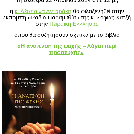
Τη Δευτέρα 22 Απριλίου 2024 στις 12 μ.,
η
κ. Δέσποινα Ανταράκη
θα φιλοξενηθεί στην
εκπομπή «Ραδιο-Παραμυθία» της κ. Σοφίας Χατζή
στην
Πειραϊκή Εκκλησία
,
όπου θα συζητήσουν σχετικά με το βιβλίο
«Η αναπνοή της ψυχής – Λόγοι περί
προσευχής»
.