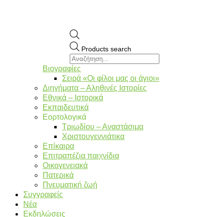
Products search
Βιογραφίες
Σειρά «Οι φίλοι μας οι άγιοι»
Διηγήματα – Αληθινές Ιστορίες
Εθνικά – Ιστορικά
Εκπαιδευτικά
Εορτολογικά
Τριωδίου – Αναστάσιμα
Χριστουγεννιάτικα
Επίκαιρα
Επιτραπέζια παιχνίδια
Οικογενειακά
Πατερικά
Πνευματική ζωή
Συγγραφείς
Νέα
Εκδηλώσεις