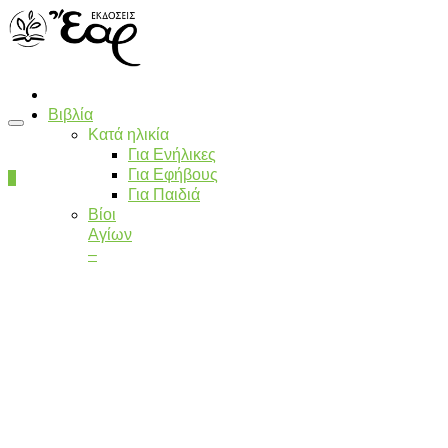
Βιβλία
Κατά ηλικία
Για Ενήλικες
Για Εφήβους
0
Για Παιδιά
Βίοι
Αγίων
–