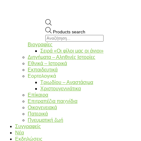
Products search
Βιογραφίες
Σειρά «Οι φίλοι μας οι άγιοι»
Διηγήματα – Αληθινές Ιστορίες
Εθνικά – Ιστορικά
Εκπαιδευτικά
Εορτολογικά
Τριωδίου – Αναστάσιμα
Χριστουγεννιάτικα
Επίκαιρα
Επιτραπέζια παιχνίδια
Οικογενειακά
Πατερικά
Πνευματική ζωή
Συγγραφείς
Νέα
Εκδηλώσεις