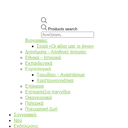
Products search
Βιογραφίες
Σειρά «Οι φίλοι μας οι άγιοι»
Διηγήματα – Αληθινές Ιστορίες
Εθνικά – Ιστορικά
Εκπαιδευτικά
Εορτολογικά
Τριωδίου – Αναστάσιμα
Χριστουγεννιάτικα
Επίκαιρα
Επιτραπέζια παιχνίδια
Οικογενειακά
Πατερικά
Πνευματική ζωή
Συγγραφείς
Νέα
Εκδηλώσεις