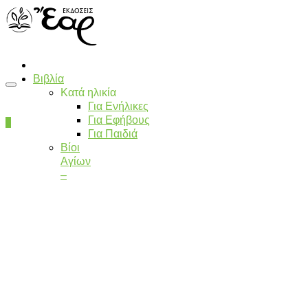
Βιβλία
Κατά ηλικία
Για Ενήλικες
Για Εφήβους
0
Για Παιδιά
Βίοι
Αγίων
–