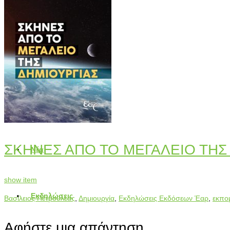
Πατερικά
Πνευματική ζωή
Συγγραφείς
ΣΚΗΝΕΣ ΑΠΟ ΤΟ ΜΕΓΑΛΕΙΟ ΤΗΣ
Νέα
show item
Εκδηλώσεις
Βασίλειος Πετρουλέας
,
Δημιουργία
,
Εκδηλώσεις Εκδόσεων Έαρ
,
εκπο
Αφήστε μια απάντηση