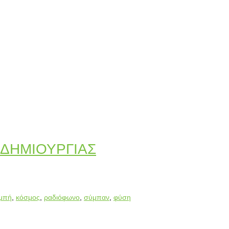
 ΔΗΜΙΟΥΡΓΙΑΣ
μπή
,
κόσμος
,
ραδιόφωνο
,
σύμπαν
,
φύση