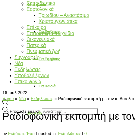
Εκπαιδευτικά
Κατά ηλικία
Εορτολογικά
Τριωδίου – Αναστάσιμα
Χριστουγεννιάτικα
Επίκαιρα
Για Ενήλικες
Επιτραπέζια παιχνίδια
Οικογενειακά
Πατερικά
Πνευματική ζωή
Συγγραφείς
Για Εφήβους
Νέα
Εκδηλώσεις
Υποβολή έργων
Επικοινωνία
Για Παιδιά
16
Ιούλ 2022
Home
»
Νέα
»
Εκδηλώσεις
»
Ραδιοφωνική εκπομπή με τον κ. Βασίλει
Products search
Ραδιοφωνική εκπομπή με τον
Βίοι Αγίων – Βιογραφίες
by
Εκδόσεις Έαρ
|
posted in:
Εκδηλώσεις
|
0