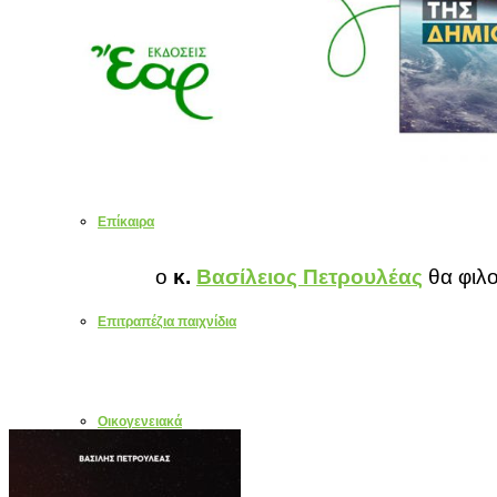
Τριωδίου – Αναστάσιμα
Χριστουγεννιάτικα
Επίκαιρα
ο
κ.
Βασίλειος Πετρουλέας
θα φιλο
Επιτραπέζια παιχνίδια
Οικογενειακά