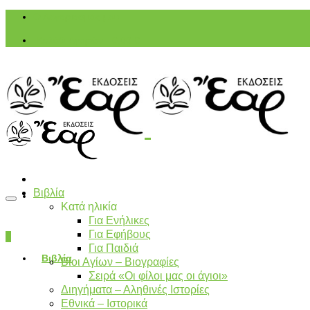
Ο Λογαριασμός μου
Καλάθι Αγορών
-
0,00
€
Βιβλία
Κατά ηλικία
Για Ενήλικες
Για Εφήβους
0
Για Παιδιά
Βιβλία
Βίοι Αγίων – Βιογραφίες
Σειρά «Οι φίλοι μας οι άγιοι»
Διηγήματα – Αληθινές Ιστορίες
Εθνικά – Ιστορικά