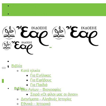
Ο Λογαριασμός μου
Καλάθι Αγορών
-
0,00
€
Βιβλία
Κατά ηλικία
Για Ενήλικες
Για Εφήβους
0
Για Παιδιά
Βιβλία
Βίοι Αγίων – Βιογραφίες
Σειρά «Οι φίλοι μας οι άγιοι»
Διηγήματα – Αληθινές Ιστορίες
Εθνικά – Ιστορικά