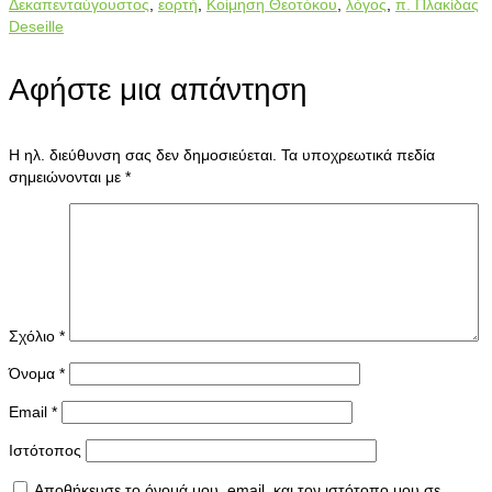
Δεκαπενταύγουστος
,
εορτή
,
Κοίμηση Θεοτόκου
,
λόγος
,
π. Πλακίδας
Deseille
Αφήστε μια απάντηση
Η ηλ. διεύθυνση σας δεν δημοσιεύεται.
Τα υποχρεωτικά πεδία
σημειώνονται με
*
Σχόλιο
*
Όνομα
*
Email
*
Ιστότοπος
Αποθήκευσε το όνομά μου, email, και τον ιστότοπο μου σε