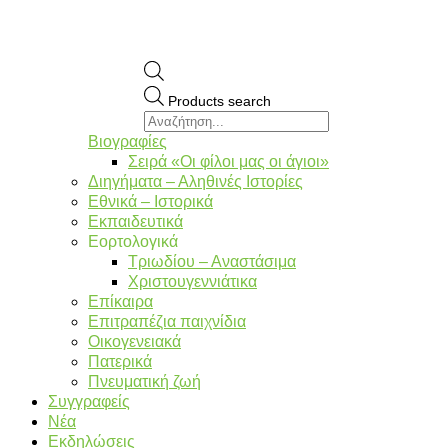
Products search
Βιογραφίες
Σειρά «Οι φίλοι μας οι άγιοι»
Διηγήματα – Αληθινές Ιστορίες
Εθνικά – Ιστορικά
Εκπαιδευτικά
Εορτολογικά
Τριωδίου – Αναστάσιμα
Χριστουγεννιάτικα
Επίκαιρα
Επιτραπέζια παιχνίδια
Οικογενειακά
Πατερικά
Πνευματική ζωή
Συγγραφείς
Νέα
Εκδηλώσεις