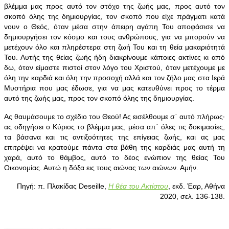
βλέμμα μας προς αυτό τον στόχο της ζωής μας, προς αυτό τον
σκοπό όλης της δημιουργίας, τον σκοπό που είχε πράγματι κατά
νουν ο Θεός, όταν μέσα στην άπειρη αγάπη Του αποφάσισε να
δημιουργήσει τον κόσμο και τους ανθρώπους, για να μπορούν να
μετέχουν όλο και πληρέστερα στη ζωή Του και τη θεία μακαριότητά
Του. Αυτής της θείας ζωής ήδη διακρίνουμε κάποιες ακτίνες κι από
δω, όταν είμαστε πιστοί στον λόγο του Χριστού, όταν μετέχουμε με
όλη την καρδιά και όλη την προσοχή αλλά και τον ζήλο μας στα Ιερά
Μυστήρια που μας έδωσε, για να μας κατευθύνει προς το τέρμα
αυτό της ζωής μας, προς τον σκοπό όλης της δημιουργίας.
Ας θαυμάσουμε το σχέδιο του Θεού! Ας εισέλθουμε σ᾿ αυτό πλήρως·
ας οδηγήσει ο Κύριος το βλέμμα μας, μέσα απ᾿ όλες τις δοκιμασίες,
τα βάσανα και τις αντιξοότητες της επίγειας ζωής, και ας μας
επιτρέψει να κρατούμε πάντα στα βάθη της καρδιάς μας αυτή τη
χαρά, αυτό το θάμβος, αυτό το δέος ενώπιον της θείας Του
Οικονομίας. Αυτώ η δόξα εις τους αιώνας των αιώνων. Αμήν.
Πηγή: π. Πλακίδας Deseille,
Η θέα του Ακτίστου
, εκδ. Έαρ, Αθήνα
2020, σελ. 136-138.