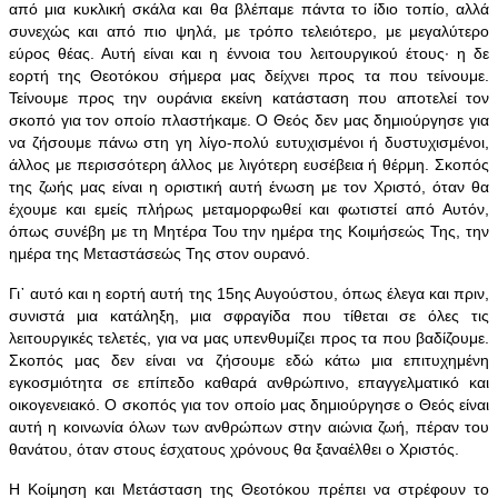
από μια κυκλική σκάλα και θα βλέπαμε πάντα το ίδιο τοπίο, αλλά
συνεχώς και από πιο ψηλά, με τρόπο τελειότερο, με μεγαλύτερο
εύρος θέας. Αυτή είναι και η έννοια του λειτουργικού έτους· η δε
εορτή της Θεοτόκου σήμερα μας δείχνει προς τα που τείνουμε.
Τείνουμε προς την ουράνια εκείνη κατάσταση που αποτελεί τον
σκοπό για τον οποίο πλαστήκαμε. Ο Θεός δεν μας δημιούργησε για
να ζήσουμε πάνω στη γη λίγο-πολύ ευτυχισμένοι ή δυστυχισμένοι,
άλλος με περισσότερη άλλος με λιγότερη ευσέβεια ή θέρμη. Σκοπός
της ζωής μας είναι η οριστική αυτή ένωση με τον Χριστό, όταν θα
έχουμε και εμείς πλήρως μεταμορφωθεί και φωτιστεί από Αυτόν,
όπως συνέβη με τη Μητέρα Του την ημέρα της Κοιμήσεώς Της, την
ημέρα της Μεταστάσεώς Της στον ουρανό.
Γι᾿ αυτό και η εορτή αυτή της 15ης Αυγούστου, όπως έλεγα και πριν,
συνιστά μια κατάληξη, μια σφραγίδα που τίθεται σε όλες τις
λειτουργικές τελετές, για να μας υπενθυμίζει προς τα που βαδίζουμε.
Σκοπός μας δεν είναι να ζήσουμε εδώ κάτω μια επιτυχημένη
εγκοσμιότητα σε επίπεδο καθαρά ανθρώπινο, επαγγελματικό και
οικογενειακό. Ο σκοπός για τον οποίο μας δημιούργησε ο Θεός είναι
αυτή η κοινωνία όλων των ανθρώπων στην αιώνια ζωή, πέραν του
θανάτου, όταν στους έσχατους χρόνους θα ξαναέλθει ο Χριστός.
Η Κοίμηση και Μετάσταση της Θεοτόκου πρέπει να στρέφουν το