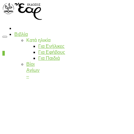
Βιβλία
Κατά ηλικία
Για Ενήλικες
Για Εφήβους
0
Για Παιδιά
Βίοι
Αγίων
–