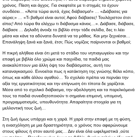
χρόνος. Πίεση και άγχος. Για σκεφτείτε με τι στιγμές το έχουν
συνδέσει… «Άστα τώρα αυτά, έχεις διάβασμα!» … «Διάβασες για
αύριο;» … «Τι βαθμοί είναι αυτοί; Αφού διάβασες! Τουλάχιστον έτσι
είπες! Από τώρα θα ελέγχω τι διάβασμα κάνεις…». Διάβασε, διάβασε,
διάβασε … Δηλαδή άνοιξε το βιβλίο στην τάδε σελίδα, δες τι λέει
μέσα και κάνε τα αδύνατα δυνατά να τα μάθεις. Και μην ξεχνιέσαι…
Επανάληψη ξανά και ξανά, έτσι; Πώς νομίζεις παίρνονται οι βαθμοί;
Η πικρή αλήθεια είναι ότι μετά το στάδιο του νηπιαγωγείου και την
επαφή με βιβλία όλο χρώμα και παιχνίδια, τα παιδιά μας
ανακαλύπτουν μια άλλη όψη του διαβάσματος, αυτή του
καταναγκασμού. Εννοείται πως η κατάκτηση της γνώσης θέλει κόπο,
όπως και κάθε άλλου αγαθού… Το σχολείο πρέπει να περνάει την
αξία της εργατικότητας και την επίγνωση ότι τίποτα δε χαρίζεται.
Μέσα από το σχολικό διάβασμα, την αξιολόγηση και τα παρελκόμενά
τους τα παιδιά συνειδητοποιούν τι σημαίνει επιμονή, υπομονή,
προγραμματισμός, υπευθυνότητα. Απαραίτητα στοιχεία για τη
μελλοντική τους ζωή…
Στη ζωή όμως υπάρχει και η χαρά. Η χαρά στην επαφή με τη φύση,
η ενασχόληση με μια δραστηριότητα, ο χρόνος που αφιερώνουμε
στους φίλους ή στον εαυτό μας… Δεν είναι όλα ωφελιμιστικά ,ούτε