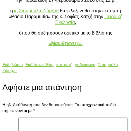
Την Παρασκευή 27 Φεβρουαρίου 2026 στις 12 μ.,
η
κ. Σταυρούλα Ζώρζου
θα φιλοξενηθεί στην εκπομπή
«Ραδιο-Παραμυθία» της κ. Σοφίας Χατζή στην
Πειραϊκή
Εκκλησία
,
όπου θα συζητήσουν σχετικά με το βιβλίο της
«Μανιάτισσες».
Εκδηλώσεις Εκδόσεων Έαρ
,
εκπομπή
,
ραδιόφωνο
,
Σταυρούλα
Ζώρζου
Αφήστε μια απάντηση
Η ηλ. διεύθυνση σας δεν δημοσιεύεται.
Τα υποχρεωτικά πεδία
σημειώνονται με
*