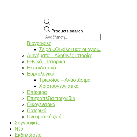
Products search
Βιογραφίες
Σειρά «Οι φίλοι μας οι άγιοι»
Διηγήματα – Αληθινές Ιστορίες
Εθνικά – Ιστορικά
Εκπαιδευτικά
Εορτολογικά
Τριωδίου – Αναστάσιμα
Χριστουγεννιάτικα
Επίκαιρα
Επιτραπέζια παιχνίδια
Οικογενειακά
Πατερικά
Πνευματική ζωή
Συγγραφείς
Νέα
Εκδηλώσεις