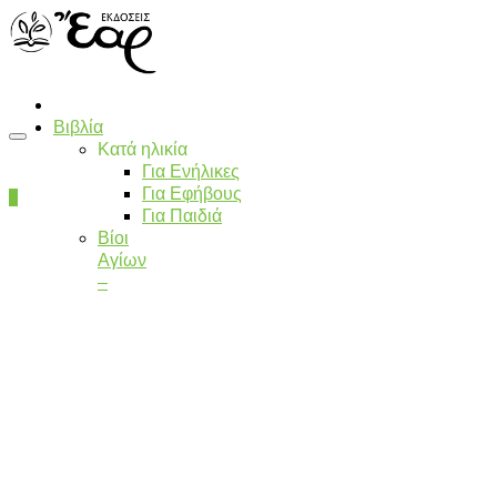
Βιβλία
Κατά ηλικία
Για Ενήλικες
Για Εφήβους
0
Για Παιδιά
Βίοι
Αγίων
–