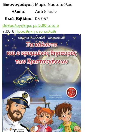
Εικονογράφος:
Μαρία Νασοπούλου
Ηλικία:
Από 8 ετών
Κωδ. Βιβλίου:
05-057
Βαθμολογήθηκε με
5.00
από 5
7,00
€
Προσθηκη στο καλαθι