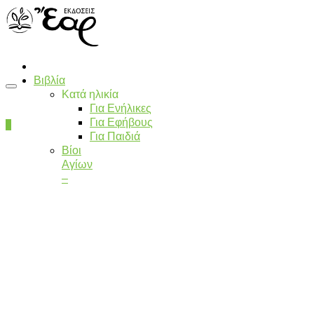
Βιβλία
Κατά ηλικία
Για Ενήλικες
Για Εφήβους
0
Για Παιδιά
Βίοι
Αγίων
–