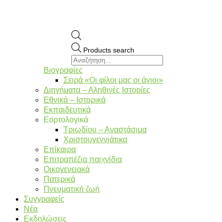
Products search
Βιογραφίες
Σειρά «Οι φίλοι μας οι άγιοι»
Διηγήματα – Αληθινές Ιστορίες
Εθνικά – Ιστορικά
Εκπαιδευτικά
Εορτολογικά
Τριωδίου – Αναστάσιμα
Χριστουγεννιάτικα
Επίκαιρα
Επιτραπέζια παιχνίδια
Οικογενειακά
Πατερικά
Πνευματική ζωή
Συγγραφείς
Νέα
Εκδηλώσεις